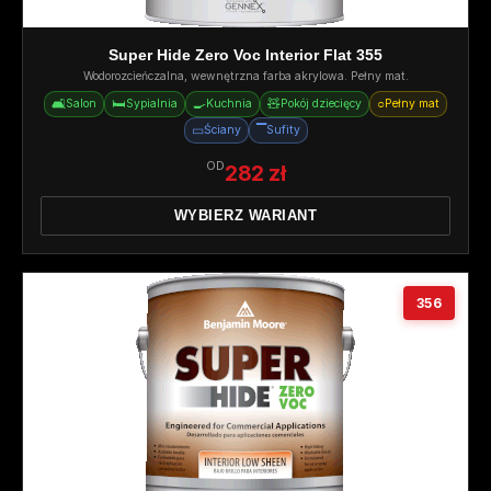
Super Hide Zero Voc Interior Flat 355
Wodorozcieńczalna, wewnętrzna farba akrylowa. Pełny mat.
🛋️
🛏️
🍳
🧸
○
Salon
Sypialnia
Kuchnia
Pokój dziecięcy
Pełny mat
▭
▔
Ściany
Sufity
OD
282 zł
WYBIERZ WARIANT
356