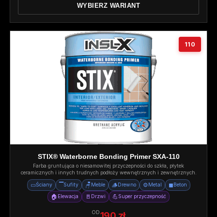
WYBIERZ WARIANT
110
STIX® Waterborne Bonding Primer SXA-110
Farba gruntująca o niesamowitej przyczepności do szkła, płytek
ceramicznych i innych trudnych podłoży wewnętrznych i zewnętrznych.
▭
▔
🪑
🪵
⚙️
◼
Ściany
Sufity
Meble
Drewno
Metal
Beton
🏠
🚪
💪
Elewacja
Drzwi
Super przyczepność
OD
190 zł