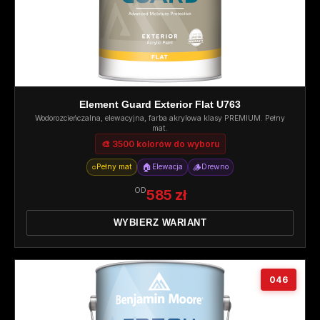
Element Guard Exterior Flat U763
Wodorozcieńczalna, elewacyjna, farba akrylowa klasy PREMIUM. Pełny
mat.
🎨 3500 kolorów do wyboru
○
🏠
🪵
Pełny mat
Elewacja
Drewno
OD
585 zł
WYBIERZ WARIANT
046