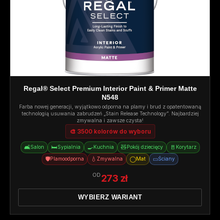
Regal® Select Premium Interior Paint & Primer Matte
N548
Farba nowej generacji, wyjątkowo odporna na plamy i brud z opatentowaną
technologią usuwania zabrudzeń „Stain Release Technology”. Najbardziej
zmywalna i zawsze czysta!
🎨 3500 kolorów do wyboru
🛋️
🛏️
🍳
🧸
🚪
Salon
Sypialnia
Kuchnia
Pokój dziecięcy
Korytarz
🛡️
💧
◯
▭
Plamoodporna
Zmywalna
Mat
Ściany
OD
273 zł
WYBIERZ WARIANT