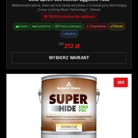
Wodorozcieńczalna, wewnętrzna farba akrylowa z innowacyjną technologią
„Cross-Linking Resin Technology”. Półmat.
🎨 3500 kolorów do wyboru
🛋️
🛏️
🧸
💧
◐
Salon
Sypialnia
Pokój dziecięcy
Zmywalna
Półmat
▭
Ściany
OD
212 zł
WYBIERZ WARIANT
355