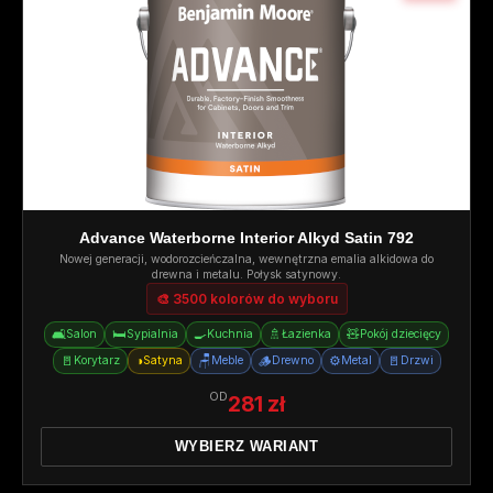
Advance Waterborne Interior Alkyd Satin 792
Nowej generacji, wodorozcieńczalna, wewnętrzna emalia alkidowa do
drewna i metalu. Połysk satynowy.
🎨 3500 kolorów do wyboru
🛋️
🛏️
🍳
🚿
🧸
Salon
Sypialnia
Kuchnia
Łazienka
Pokój dziecięcy
🚪
◑
🪑
🪵
⚙️
🚪
Korytarz
Satyna
Meble
Drewno
Metal
Drzwi
OD
281 zł
WYBIERZ WARIANT