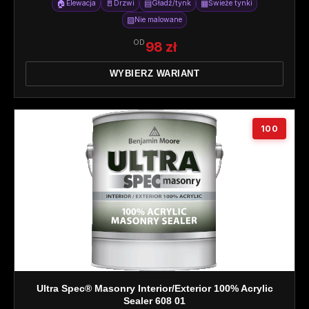
🏠
🚪
▤
▦
Elewacja
Drzwi
Gładź/tynk
Świeże tynki
▨
Nie malowane
OD
98 zł
WYBIERZ WARIANT
100
Ultra Spec® Masonry Interior/Exterior 100% Acrylic
Sealer 608 01