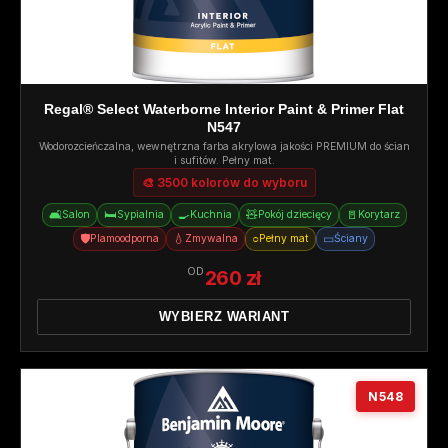
Regal® Select Waterborne Interior Paint & Primer Flat
N547
Wodorozcieńczalna, wewnętrzna farba akrylowa jakości PREMIUM do ścian
i sufitów. Pełny mat.
🎨 3500 kolorów do wyboru
🛋️
🛏️
🍳
🧸
🚪
Salon
Sypialnia
Kuchnia
Pokój dziecięcy
Korytarz
🛡️
💧
○
▭
Plamoodporna
Zmywalna
Pełny mat
Ściany
OD
260 zł
WYBIERZ WARIANT
N548