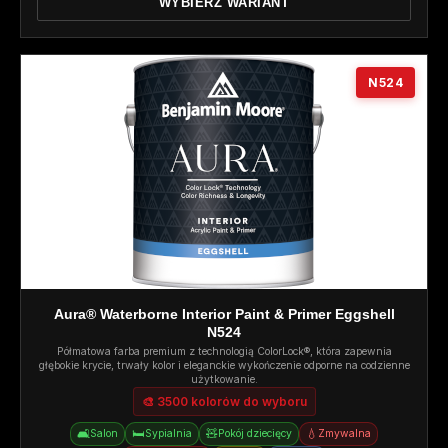
WYBIERZ WARIANT
N524
Aura® Waterborne Interior Paint & Primer Eggshell
N524
Półmatowa farba premium z technologią ColorLock®, która zapewnia
głębokie krycie, trwały kolor i eleganckie wykończenie odporne na codzienne
użytkowanie.
🎨 3500 kolorów do wyboru
🛋️
🛏️
🧸
💧
Salon
Sypialnia
Pokój dziecięcy
Zmywalna