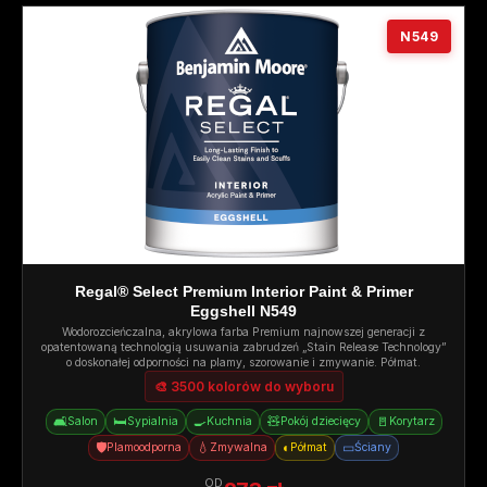
N549
Regal® Select Premium Interior Paint & Primer
Eggshell N549
Wodorozcieńczalna, akrylowa farba Premium najnowszej generacji z
opatentowaną technologią usuwania zabrudzeń „Stain Release Technology”
o doskonałej odporności na plamy, szorowanie i zmywanie. Półmat.
🎨 3500 kolorów do wyboru
🛋️
🛏️
🍳
🧸
🚪
Salon
Sypialnia
Kuchnia
Pokój dziecięcy
Korytarz
🛡️
💧
◐
▭
Plamoodporna
Zmywalna
Półmat
Ściany
OD