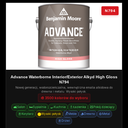
N794
Advance Waterborne Interior/Exterior Alkyd High Gloss
N794
Nowej generacji, wodorozcieńczalna, wewnętrzna emalia alkidowa do
drewna i metalu. Wysoki połysk.
🎨 3500 kolorów do wyboru
🛋️
🛏️
🍳
🚿
🧸
Salon
Sypialnia
Kuchnia
Łazienka
Pokój dziecięcy
🚪
⬤
🪑
🪵
⚙️
Korytarz
Wysoki połysk
Meble
Drewno
Metal
🚪
Drzwi