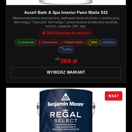
Aura® Bath & Spa Interior Paint Matte 532
Wodorozcieńczalna wewnętrzna, lateksowa farba akrylowa z rewolucyjną
technologią "ColorLock Technology", przeznaczona do dekoracji łazienek,
kuchni i obiektów SPA. Mat.
🎨 3500 kolorów do wyboru
🚿
💧
✨
◯
▭
Łazienka
Zmywalna
Głębia koloru
Mat
Ściany
▔
Sufity
OD
286 zł
WYBIERZ WARIANT
N547