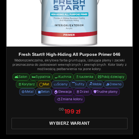
Fresh Start® High-Hiding All Purpose Primer 046
Wodorozcieńczalna, akrylowa farba gruntująca, izolująca plamy i zacieki
przeznaczona do zastosowań wewnętrznych i zewnętrznych. Kolor biały z
możliwością podbarwienia na jasne kolory.
🛋️
🛏️
🍳
🚿
🧸
Salon
Sypialnia
Kuchnia
Łazienka
Pokój dziecięcy
🚪
◯
▭
▔
🪑
🪵
Korytarz
Mat
Ściany
Sufity
Meble
Drewno
⚙️
◼
🏠
🚪
🛡️
Metal
Beton
Elewacja
Drzwi
Trudne plamy
🎨
Zmiana koloru
OD
199 zł
WYBIERZ WARIANT