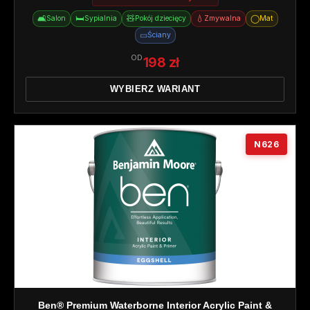
🛋️
🛏️
🧸
💧
◯
Salon
Sypialnia
Pokój dziecięcy
Zmywalna
Mat
▭
Ściany
OD
198 zł
WYBIERZ WARIANT
N626
Ben® Premium Waterborne Interior Acrylic Paint &