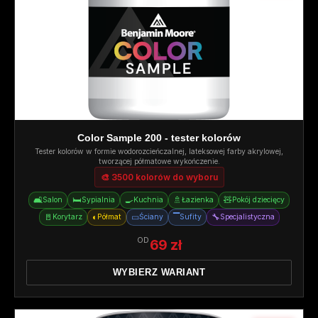
Color Sample 200 - tester kolorów
Tester kolorów w formie wodorozcieńczalnej, lateksowej farby akrylowej,
tworzącej półmatowe wykończenie.
🎨 3500 kolorów do wyboru
🛋️
🛏️
🍳
🚿
🧸
Salon
Sypialnia
Kuchnia
Łazienka
Pokój dziecięcy
🚪
◐
▭
▔
🔧
Korytarz
Półmat
Ściany
Sufity
Specjalistyczna
OD
69 zł
WYBIERZ WARIANT