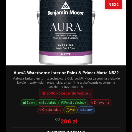
N522
Aura® Waterborne Interior Paint & Primer Matte N522
Matowa farba premium z technologią ColorLock®, która zapewnia głębokie
krycie, trwały kolor i eleganckie, aksamitne wykończenie odporne na
codzienne użytkowanie.
🎨 3500 kolorów do wyboru
🛋️
🛏️
🧸
💧
Salon
Sypialnia
Pokój dziecięcy
Zmywalna
✨
◯
▭
Głębia koloru
Mat
Ściany
OD
286 zł