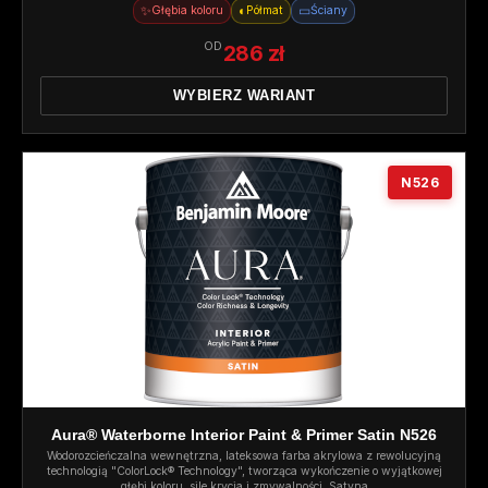
✨
◐
▭
Głębia koloru
Półmat
Ściany
OD
286 zł
WYBIERZ WARIANT
N526
Aura® Waterborne Interior Paint & Primer Satin N526
Wodorozcieńczalna wewnętrzna, lateksowa farba akrylowa z rewolucyjną
technologią "ColorLock® Technology", tworząca wykończenie o wyjątkowej
głębi koloru, sile krycia i zmywalności. Satyna