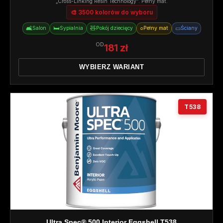
„Cross-Linking Resin Technology”. Pełny mat.
🎨 3500 kolorów do wyboru
🛋️
🛏️
🧸
○
▭
Salon
Sypialnia
Pokój dziecięcy
Pełny mat
Ściany
OD
181 zł
WYBIERZ WARIANT
T538
Ultra Spec® 500 Interior Eggshell T538