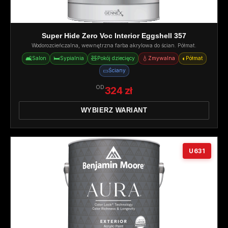
Super Hide Zero Voc Interior Eggshell 357
Wodorozcieńczalna, wewnętrzna farba akrylowa do ścian. Półmat.
🛋️
🛏️
🧸
💧
◐
Salon
Sypialnia
Pokój dziecięcy
Zmywalna
Półmat
▭
Ściany
OD
324 zł
WYBIERZ WARIANT
U631