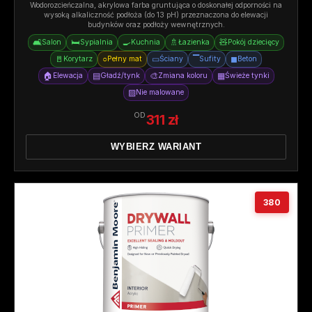
Wodorozcieńczalna, akrylowa farba gruntująca o doskonałej odporności na
wysoką alkaliczność podłoża (do 13 pH) przeznaczona do elewacji
budynków oraz podłoży wewnętrznych.
🛋️
🛏️
🍳
🚿
🧸
Salon
Sypialnia
Kuchnia
Łazienka
Pokój dziecięcy
🚪
○
▭
▔
◼
Korytarz
Pełny mat
Ściany
Sufity
Beton
🏠
▤
🎨
▦
Elewacja
Gładź/tynk
Zmiana koloru
Świeże tynki
▨
Nie malowane
OD
311 zł
WYBIERZ WARIANT
380