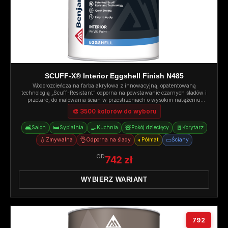
SCUFF-X® Interior Eggshell Finish N485
Wodorozcieńczalna farba akrylowa z innowacyjną, opatentowaną
technologią „Scuff-Resistant” odporna na powstawanie czarnych śladów i
przetarć, do malowania ścian w przestrzeniach o wysokim natężeniu
ruchu. Półmat.
🎨 3500 kolorów do wyboru
🛋️
🛏️
🍳
🧸
🚪
Salon
Sypialnia
Kuchnia
Pokój dziecięcy
Korytarz
💧
👌
◐
▭
Zmywalna
Odporna na ślady
Półmat
Ściany
OD
742 zł
WYBIERZ WARIANT
792