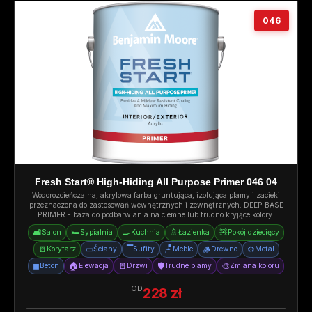
046
Fresh Start® High-Hiding All Purpose Primer 046 04
Wodorozcieńczalna, akrylowa farba gruntująca, izolująca plamy i zacieki
przeznaczona do zastosowań wewnętrznych i zewnętrznych. DEEP BASE
PRIMER - baza do podbarwiania na ciemne lub trudno kryjące kolory.
🛋️
🛏️
🍳
🚿
🧸
Salon
Sypialnia
Kuchnia
Łazienka
Pokój dziecięcy
🚪
▭
▔
🪑
🪵
⚙️
Korytarz
Ściany
Sufity
Meble
Drewno
Metal
◼
🏠
🚪
🛡️
🎨
Beton
Elewacja
Drzwi
Trudne plamy
Zmiana koloru
OD
228 zł