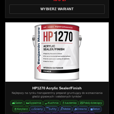
WYBIERZ WARIANT
HP1270 Acrylic Sealer/Finish
Najlepszy na rynku transparentny preparat gruntujący do wzmacniania
gładzi gipsowych i osłabionych tynków!
🛋️
🛏️
🍳
🚿
🧸
Salon
Sypialnia
Kuchnia
Łazienka
Pokój dziecięcy
🚪
▭
▔
🪑
🪵
◼
Korytarz
Ściany
Sufity
Meble
Drewno
Beton