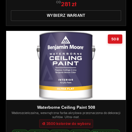
OD
281 zł
WYBIERZ WARIANT
508
Waterborne Ceiling Paint 508
Wodorozcieńczalna, wewnętrzna farba akrylowa przeznaczona do dekoracji
sufitów. Ultra-mat.
🎨 3500 kolorów do wyboru