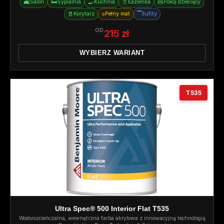
🛋️
🛏️
🍳
🚿
🧸
Salon
Sypialnia
Kuchnia
Łazienka
Pokój dziecięcy
🚪
○
▔
Korytarz
Pełny mat
Sufity
OD
215 zł
WYBIERZ WARIANT
T535
Ultra Spec® 500 Interior Flat T535
Wodorozcieńczalna, wewnętrzna farba akrylowa z innowacyjną technologią