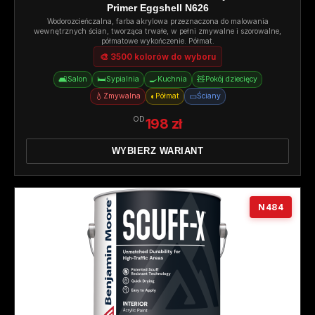
Primer Eggshell N626
Wodorozcieńczalna, farba akrylowa przeznaczona do malowania
wewnętrznych ścian, tworząca trwałe, w pełni zmywalne i szorowalne,
półmatowe wykończenie. Półmat.
🎨 3500 kolorów do wyboru
🛋️
🛏️
🍳
🧸
Salon
Sypialnia
Kuchnia
Pokój dziecięcy
💧
◐
▭
Zmywalna
Półmat
Ściany
OD
198 zł
WYBIERZ WARIANT
N484