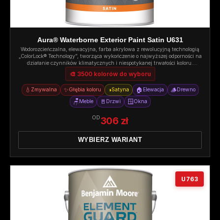
Aura® Waterborne Exterior Paint Satin U631
Wodorozcieńczalna, elewacyjna, farba akrylowa z rewolucyjną technologią
„ColorLock® Technology”, tworząca wykończenie o najwyższej odporności na
działanie czynników klimatycznych i niespotykanej trwałości koloru.
Satyna.
🎨 3500 kolorów do wyboru
💧
✨
◑
🏠
🪵
Zmywalna
Głębia koloru
Satyna
Elewacja
Drewno
🪑
🚪
🪟
Meble
Drzwi
Okna
OD
306 zł
WYBIERZ WARIANT
U763