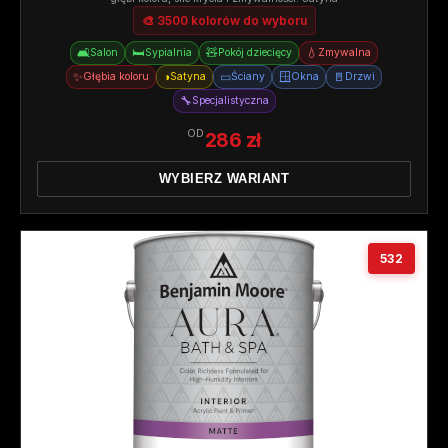
🎨 3500 kolorów do wyboru
🛋️
🛏️
🧸
💧
Salon
Sypialnia
Pokój dziecięcy
Zmywalna
✨
◑
▭
🪟
🚪
Głębia koloru
Satyna
Ściany
Okna
Drzwi
🔧
Specjalistyczna
OD
286 zł
WYBIERZ WARIANT
532