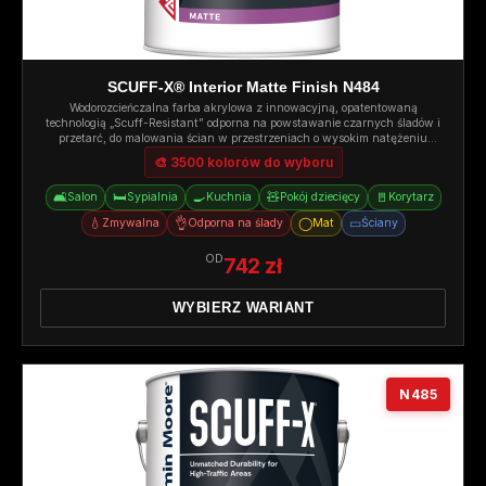
SCUFF-X® Interior Matte Finish N484
Wodorozcieńczalna farba akrylowa z innowacyjną, opatentowaną
technologią „Scuff-Resistant” odporna na powstawanie czarnych śladów i
przetarć, do malowania ścian w przestrzeniach o wysokim natężeniu
ruchu. Mat.
🎨 3500 kolorów do wyboru
🛋️
🛏️
🍳
🧸
🚪
Salon
Sypialnia
Kuchnia
Pokój dziecięcy
Korytarz
💧
👌
◯
▭
Zmywalna
Odporna na ślady
Mat
Ściany
OD
742 zł
WYBIERZ WARIANT
N485