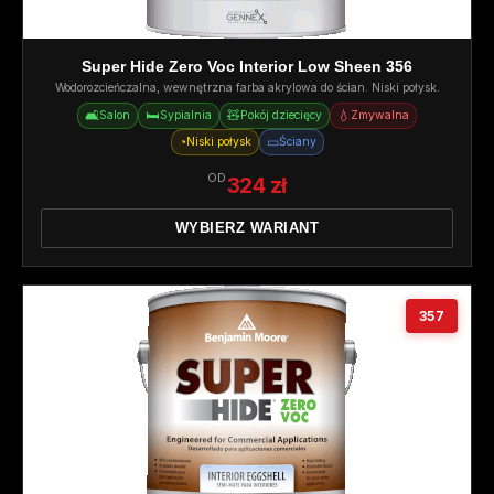
Super Hide Zero Voc Interior Low Sheen 356
Wodorozcieńczalna, wewnętrzna farba akrylowa do ścian. Niski połysk.
🛋️
🛏️
🧸
💧
Salon
Sypialnia
Pokój dziecięcy
Zmywalna
◔
▭
Niski połysk
Ściany
OD
324 zł
WYBIERZ WARIANT
357