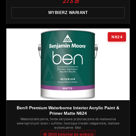
273 zł
WYBIERZ WARIANT
N624
Ben® Premium Waterborne Interior Acrylic Paint &
Primer Matte N624
Wodorozcieńczalna, farba akrylowa przeznaczona do malowania
wewnętrznych ścian i sufitów, tworząca trwałe i eleganckie, matowe
wykończenie. Mat.
🎨 3500 kolorów do wyboru