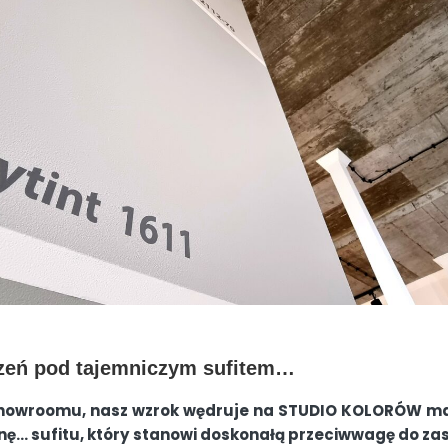
rzeń pod tajemniczym sufitem…
showroomu, nasz wzrok wędruje na STUDIO KOLORÓW ma
onę… sufitu, który stanowi doskonałą przeciwwagę do za