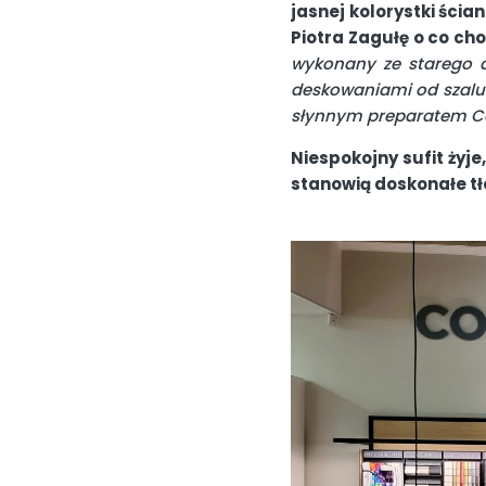
jasnej kolorystki ścia
Piotra Zagułę o co cho
wykonany ze starego d
deskowaniami od szalun
słynnym preparatem Co
Niespokojny sufit żyj
stanowią doskonałe tł