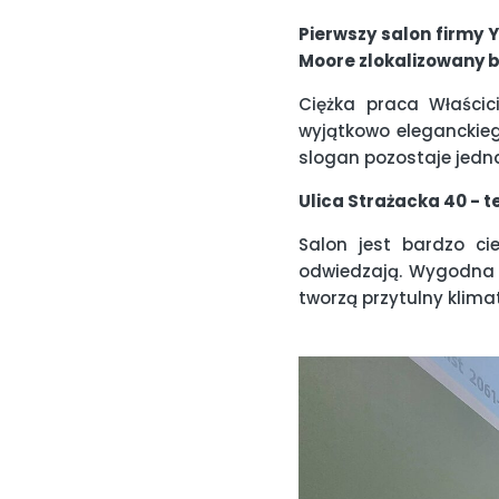
Pierwszy salon firmy
Moore zlokalizowany by
Ciężka praca Właścic
wyjątkowo eleganckieg
slogan pozostaje jedn
Ulica Strażacka 40 - 
Salon jest bardzo ci
odwiedzają. Wygodna p
tworzą przytulny klima