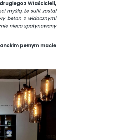
drugiego z Właścicieli,
nci myślą, że sufit został
ywy beton z widocznymi
dynie nieco spatynowany
leganckim pełnym macie