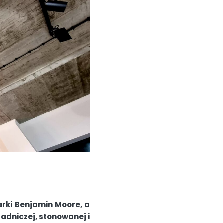
rki Benjamin Moore, a
sadniczej, stonowanej i