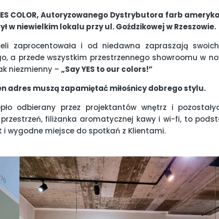
 YES COLOR, Autoryzowanego Dystrybutora farb ameryka
ł w niewielkim lokalu przy ul. Goździkowej w Rzeszowie.
ieli zaprocentowała i od niedawna zapraszają swoic
o, a przede wszystkim przestrzennego showroomu w nowe
ak niezmienny –
„Say YES to our colors!”
ten adres muszą zapamiętać miłośnicy dobrego stylu.
epło odbierany przez projektantów wnętrz i pozostałyc
rzestrzeń, filiżanka aromatycznej kawy i wi-fi, to pods
t i wygodne miejsce do spotkań z Klientami.