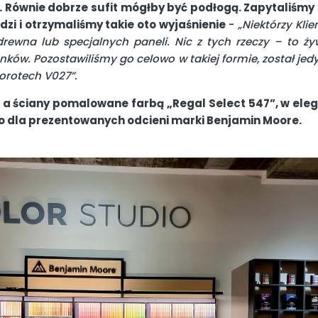
n. Równie dobrze sufit mógłby być podłogą. Zapytaliśmy 
dzi i otrzymaliśmy takie oto wyjaśnienie
-
„Niektórzy Klie
rewna lub specjalnych paneli. Nic z tych rzeczy – to ż
ków. Pozostawiliśmy go celowo w takiej formie, został je
rotech V027”.
e, a ściany pomalowane farbą „Regal Select 547”, w e
o dla prezentowanych odcieni marki Benjamin Moore.